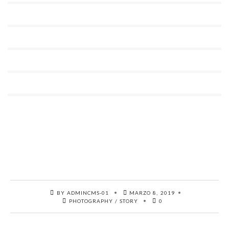
BY ADMINCMS-01
MARZO 8, 2019
PHOTOGRAPHY
/
STORY
0